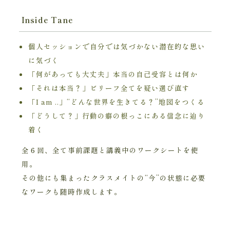
Inside Tane
個人セッションで自分では気づかない潜在的な思い
に気づく
「何があっても大丈夫」本当の自己受容とは何か
「それは本当？」ビリーフ全てを疑い選び直す
「I am ..」“どんな世界を生きてる？”地図をつくる
「どうして？」行動の癖の根っこにある信念に辿り
着く
全６回、全て事前課題と講義中のワークシートを使
用。
その他にも集まったクラスメイトの“今”の状態に必要
なワークも随時作成します。