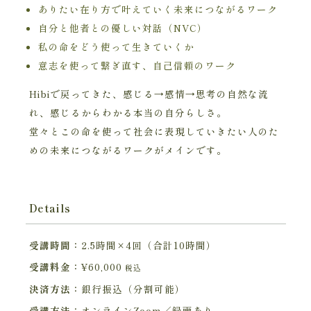
ありたい在り方で叶えていく未来につながるワーク
自分と他者との優しい対話（NVC）
私の命をどう使って生きていくか
意志を使って繋ぎ直す、自己信頼のワーク
Hibiで戻ってきた、感じる→感情→思考の自然な流
れ、感じるからわかる本当の自分らしさ。
堂々とこの命を使って社会に表現していきたい人のた
めの未来につながるワークがメインです。
Details
受講時間：
2.5時間×4回（合計10時間）
受講料金：
¥60,000
税込
決済方法：
銀行振込（分割可能）
受講方法：
オンラインZoom／録画あり