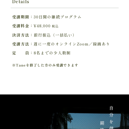
Details
受講期間：
30日間の継続プログラム
受講料金：
¥48,000
税込
決済方法：
銀行振込（一括払い）
受講方法：
週に一度のオンラインZoom／録画あり
定 員：
8名までの少人数制
※Taneを修了した方のみ受講できます