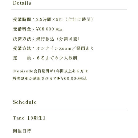
Details
受講時間：
2.5時間×6回（合計15時間）
受講料金：
¥88,000
税込
決済方法：
銀行振込（分割可能）
受講方法：
オンラインZoom／録画あり
定 員：６
名までの少人数制
※episode会員期間が1年間以上ある方は
特典割引が適用されます▶︎¥60,000税込
Schedule
Tane 【9期生】
開催日時